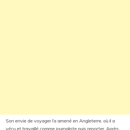
Son envie de voyager l’a amené en Angleterre, où il a
vécu et travaillé comme journaliste puis reporter. Après