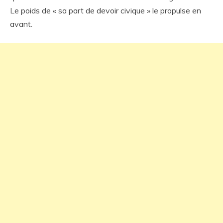
Le poids de « sa part de devoir civique » le propulse en
avant.