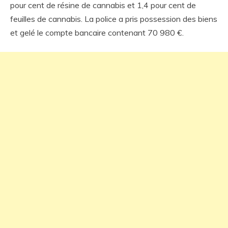
pour cent de résine de cannabis et 1,4 pour cent de
feuilles de cannabis. La police a pris possession des biens
et gelé le compte bancaire contenant 70 980 €.