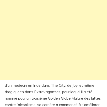
d’un médecin en Inde dans The City. de Joy, et même
drag queen dans Extravaganzas, pour lequel il a été
nominé pour un troisième Golden Globe.Malgré des luttes
contre l’alcoolisme, sa carrière a commencé à s’améliorer