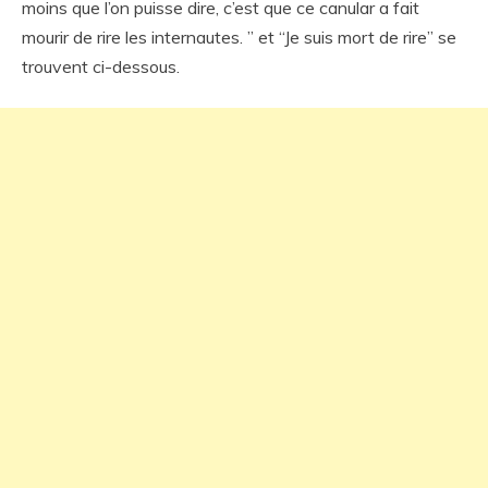
moins que l’on puisse dire, c’est que ce canular a fait
mourir de rire les internautes. ” et “Je suis mort de rire” se
trouvent ci-dessous.