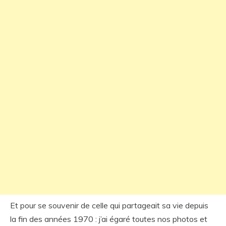
Et pour se souvenir de celle qui partageait sa vie depuis
la fin des années 1970 : j’ai égaré toutes nos photos et