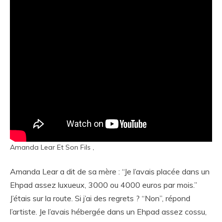
Amanda Lear Et Son Fils ,
Amanda Lear a dit de sa mère : “Je l’avais placée dans un
Ehpad assez luxueux, 3000 ou 4000 euros par mois.”
J’étais sur la route. Si j’ai des regrets ? “Non”, répond
l’artiste. Je l’avais hébergée dans un Ehpad assez cossu,