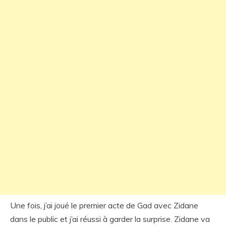
Une fois, j’ai joué le premier acte de Gad avec Zidane
dans le public et j’ai réussi à garder la surprise. Zidane va