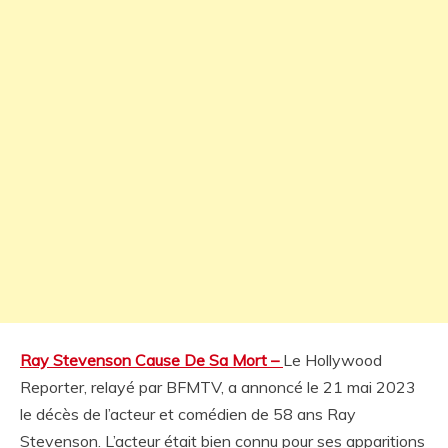
Ray Stevenson Cause De Sa Mort –
Le Hollywood
Reporter, relayé par BFMTV, a annoncé le 21 mai 2023
le décès de l’acteur et comédien de 58 ans Ray
Stevenson. L’acteur était bien connu pour ses apparitions