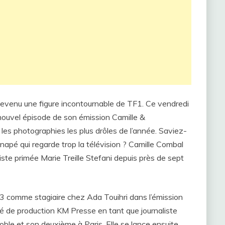
 devenu une figure incontournable de TF1. Ce vendredi
nouvel épisode de son émission Camille &
 les photographies les plus drôles de l’année. Saviez-
apé qui regarde trop la télévision ? Camille Combal
iste primée Marie Treille Stefani depuis près de sept
13 comme stagiaire chez Ada Touihri dans l’émission
iété de production KM Presse en tant que journaliste
ble et son deuxième à Paris. Elle se lance ensuite