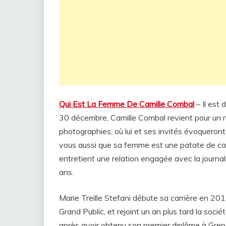
Qui Est La Femme De Camille Combal
– Il est
30 décembre, Camille Combal revient pour un 
photographies, où lui et ses invités évoqueront
vous aussi que sa femme est une patate de can
entretient une relation engagée avec la journal
ans.
Marie Treille Stefani débute sa carrière en 20
Grand Public, et rejoint un an plus tard la soc
après avoir obtenu son premier diplôme à Greno