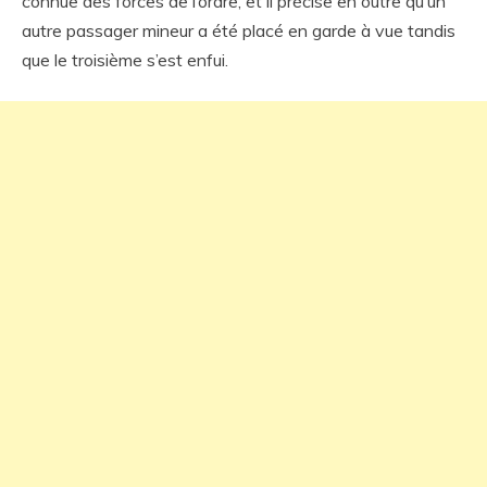
connue des forces de l’ordre, et il précise en outre qu’un
autre passager mineur a été placé en garde à vue tandis
que le troisième s’est enfui.