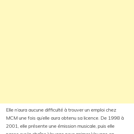
Elle n’aura aucune difficulté à trouver un emploi chez
MCM une fois qu’elle aura obtenu sa licence. De 1998 à
2001, elle présente une émission musicale, puis elle
passe sur la chaîne Voyage pour animer Voyage en