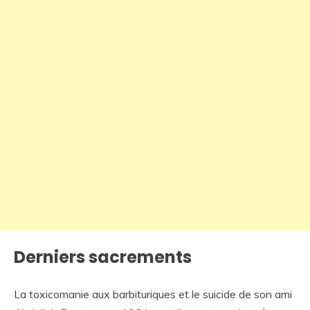
Derniers sacrements
La toxicomanie aux barbituriques et le suicide de son ami