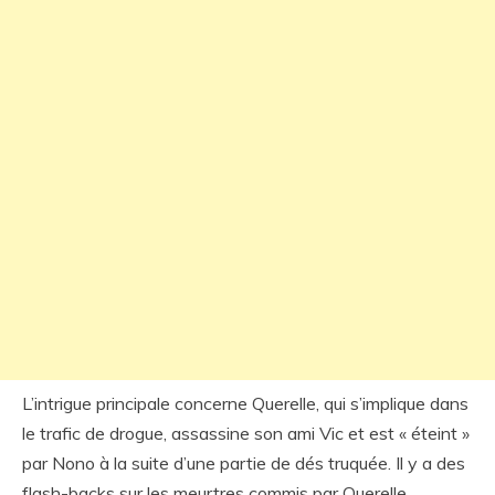
L’intrigue principale concerne Querelle, qui s’implique dans
le trafic de drogue, assassine son ami Vic et est « éteint »
par Nono à la suite d’une partie de dés truquée. Il y a des
flash-backs sur les meurtres commis par Querelle