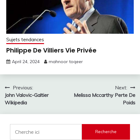
Sujets tendances
Philippe De Villiers Vie Privée
April 24, 2024
mahnoor toqeer
Post
Previous:
Next:
John Valovic-Galtier
Melissa Mccarthy Perte De
navigation
Wikipedia
Poids
Recherche