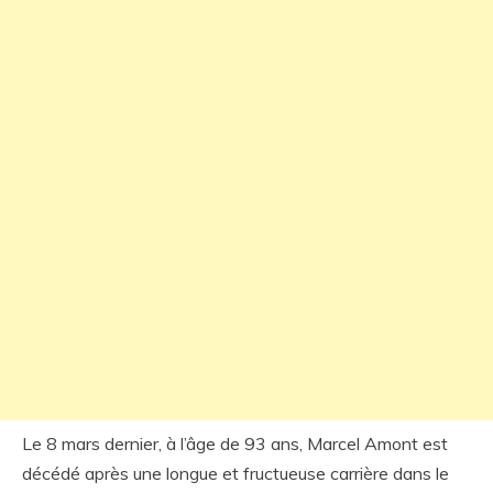
Le 8 mars dernier, à l’âge de 93 ans, Marcel Amont est
décédé après une longue et fructueuse carrière dans le