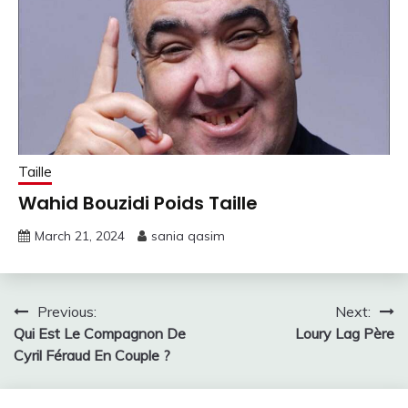
Taille
Wahid Bouzidi Poids Taille
March 21, 2024
sania qasim
Post
Previous:
Next:
Qui Est Le Compagnon De
Loury Lag Père
navigation
Cyril Féraud En Couple ?