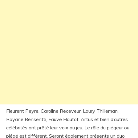
Fleurent Peyre, Caroline Receveur, Laury Thilleman,
Rayane Bensentti, Fauve Hautot, Artus et bien d’autres
célébrités ont prêté leur voix au jeu. Le rôle du piégeur ou
piégé est différent. Seront également présents un duo