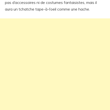
pas d’accessoires ni de costumes fantaisistes, mais il
aura un tchatche tape-à-l’oeil comme une hache.