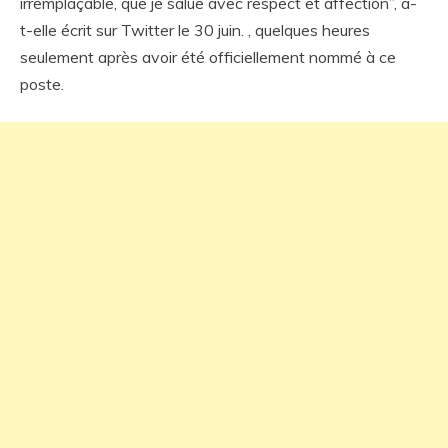
irremplaçable, que je salue avec respect et affection”, a-
t-elle écrit sur Twitter le 30 juin. , quelques heures
seulement après avoir été officiellement nommé à ce
poste.