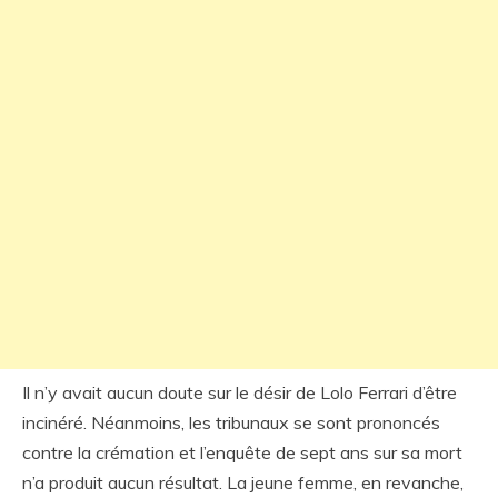
Il n’y avait aucun doute sur le désir de Lolo Ferrari d’être
incinéré. Néanmoins, les tribunaux se sont prononcés
contre la crémation et l’enquête de sept ans sur sa mort
n’a produit aucun résultat. La jeune femme, en revanche,