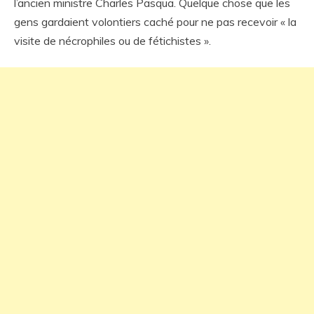
l’ancien ministre Charles Pasqua. Quelque chose que les
gens gardaient volontiers caché pour ne pas recevoir « la
visite de nécrophiles ou de fétichistes ».