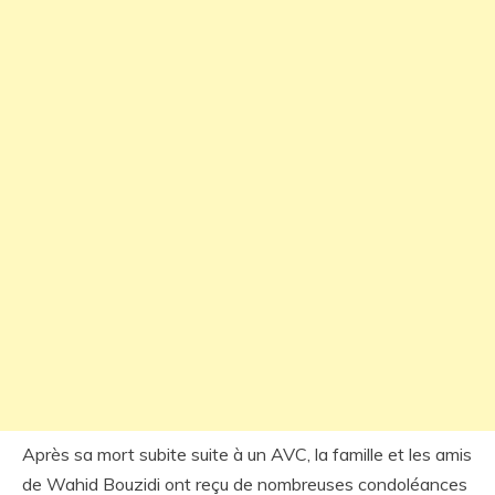
Après sa mort subite suite à un AVC, la famille et les amis
de Wahid Bouzidi ont reçu de nombreuses condoléances