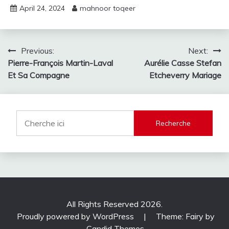
April 24, 2024
mahnoor toqeer
Post
Previous:
Next:
Pierre-François Martin-Laval
Aurélie Casse Stefan
navigation
Et Sa Compagne
Etcheverry Mariage
Recherche
All Rights Reserved 2026.
Proudly powered by WordPress
|
Theme: Fairy by
Candid Themes
.