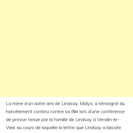
La mère d’un autre ami de Lindsay, Malys, a témoigné du
harcèlement continu contre sa fille lors d’une conférence
de presse tenue par la famille de Lindsay à Vendin-le-
Vieil, au cours de laquelle la lettre que Lindsay a laissée