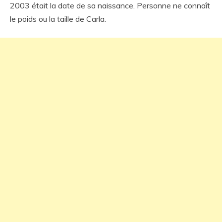
2003 était la date de sa naissance. Personne ne connaît
le poids ou la taille de Carla.