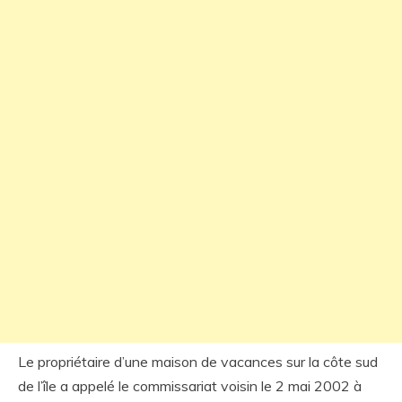
Le propriétaire d’une maison de vacances sur la côte sud
de l’île a appelé le commissariat voisin le 2 mai 2002 à